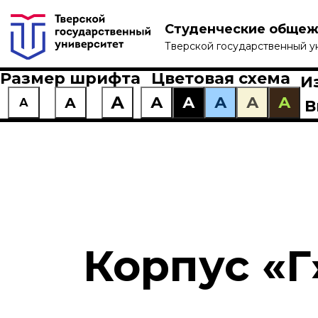
Студенческие общеж
Тверской государственный у
Размер шрифта
Цветовая схема
И
А
А
А
А
А
А
А
А
В
Корпус «Г