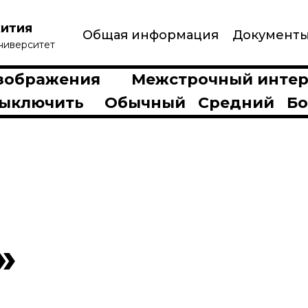
ития
Общая информация
Документ
ниверситет
зображения
Межстрочный интер
ыключить
Обычный
Средний
Б
»