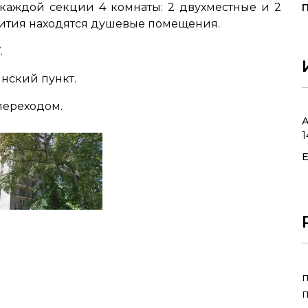
 каждой секции 4 комнаты: 2 двухместные и 2
ития находятся душевые помещения.
.
нский пункт.
 переходом.
А
1
E
п
п