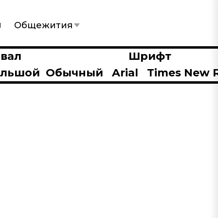
ы
Общежития
вал
Шрифт
ольшой
Обычный
Arial
Times New 