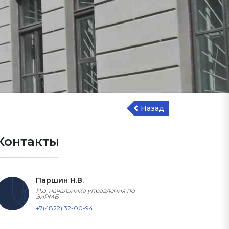
Назад
Контакты
Паршин Н.В.
И.о. начальника управления по
ЭиРМБ
+7(4822) 32-00-94