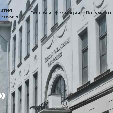
ития
Общая информация
Документ
ниверситет
»