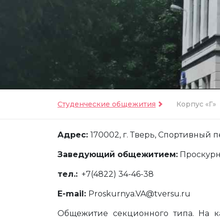
Студенческие общежития
Корпус «Г»
Адрес:
170002, г. Тверь, Спортивный пер
Заведующий общежитием:
Проскурн
тел.:
+7(4822) 34-46-38
E-mail:
Proskurnya.VA@tversu.ru
Общежитие секционного типа. На к