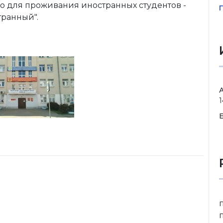
о для проживания иностранных студентов -
транный".
1
E