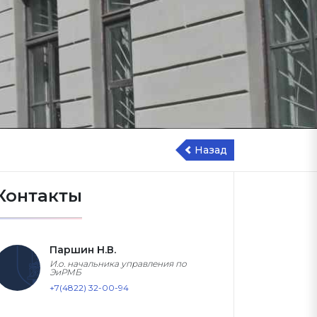
Назад
Контакты
Паршин Н.В.
И.о. начальника управления по
ЭиРМБ
+7(4822) 32-00-94