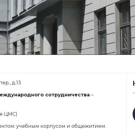
ер., д.13
еждународного сотрудничества
–
ия ЦМС)
ъектом: учебным корпусом и общежитием.