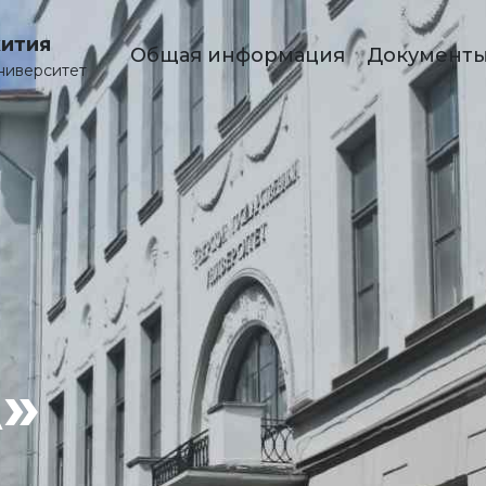
ития
Общая информация
Документ
ниверситет
А»